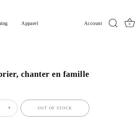
ming
Apparel
Account
0
prier, chanter en famille
+
OUT OF STOCK