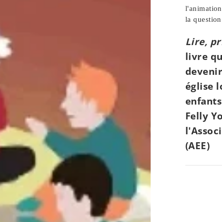
l'animation
la question
Lire, p
livre q
devenir
église 
enfants
Felly Y
l'Assoc
(AEE)