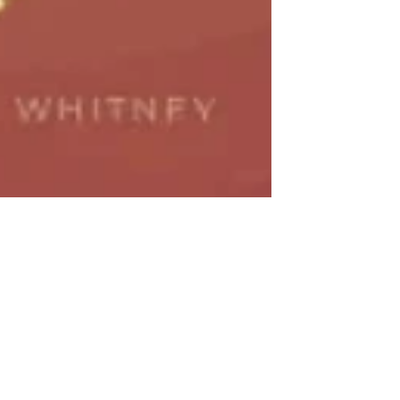
rategic Renewal
Customer Support
c Renewal
Search
owship
Contact Us