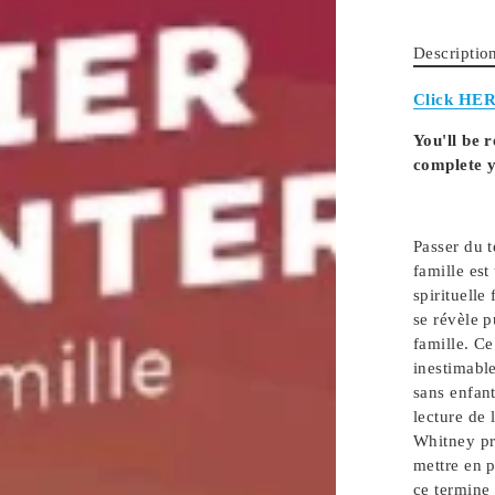
Descriptio
Click HER
You'll be 
complete 
Passer du 
famille es
spirituelle
se révèle 
famille. Ce
inestimable
sans enfant
lecture de l
Whitney
p
mettre en p
ce termine 