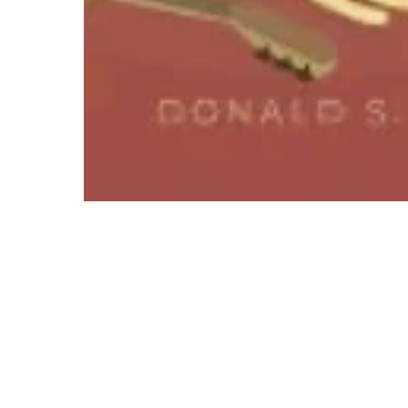
About St
Strategi
6:4 Fell